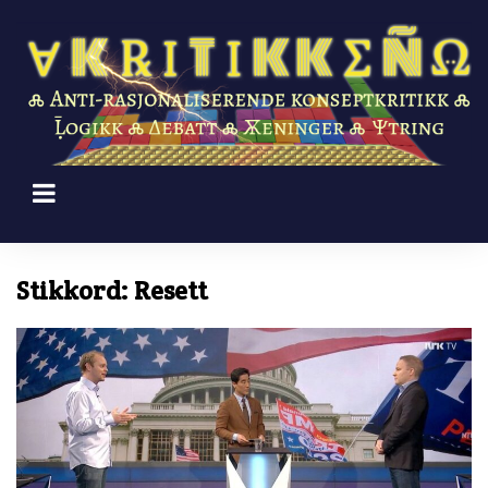
Skip
to
content
Stikkord:
Resett