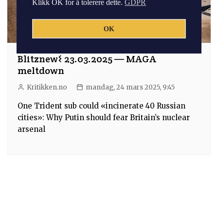
Klikk OK for å tolerere dette.
GDPR
OK
Blitznew𐌔 23.03.2025 — MAGA
meltdown
Kritikken.no
mandag, 24 mars 2025, 9:45
One Trident sub could «incinerate 40 Russian
cities»: Why Putin should fear Britain’s nuclear
arsenal