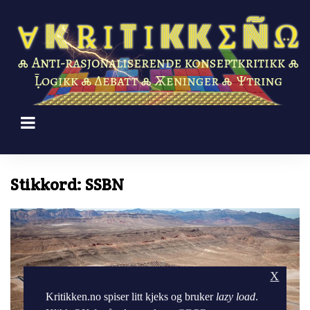
Skip
to
content
Stikkord:
SSBN
X
Kritikken.no spiser litt kjeks og bruker
lazy load
.