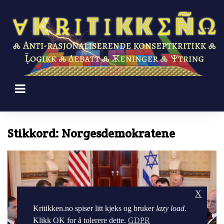
Skip
to
content
Stikkord:
Norgesdemokratene
X
Kritikken.no spiser litt kjeks og bruker
lazy load
.
Klikk OK for å tolerere dette.
GDPR