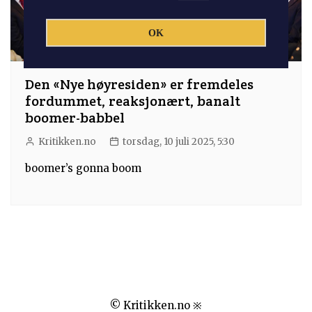
OK
Den «Nye høyresiden» er fremdeles
fordummet, reaksjonært, banalt
boomer-babbel
Kritikken.no
torsdag, 10 juli 2025, 5:30
boomer’s gonna boom
© Kritikken.no ※