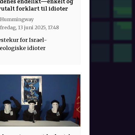
ødenes endelikt—enkelt og
utalt forklart til idioter
Hummingway
fredag, 13 juni 2025, 17:48
stekur for Israel-
eologiske idioter