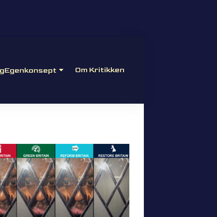
Om Kritikken
gEgenkonsept
Antikrati ®
Nasjonalrasjonalisme ®
S:O:L ®