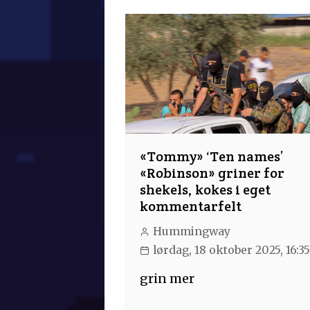
«Tommy» ‘Ten names’
«Robinson» griner for
shekels, kokes i eget
kommentarfelt
Hummingway
lørdag, 18 oktober 2025, 16:3
grin mer