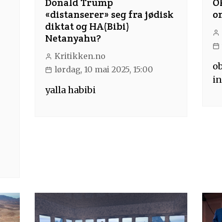
Donald Trump
O
«distanserer» seg fra jødisk
o
diktat og HA(Bibi)
Netanyahu?
Kritikken.no
ob
lørdag, 10 mai 2025, 15:00
in
yalla habibi