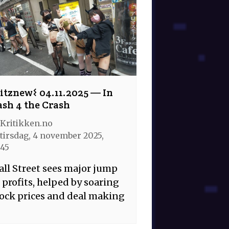
itznew𐌔 04.11.2025 — In
ash 4 the Crash
Kritikken.no
tirsdag, 4 november 2025,
:45
ll Street sees major jump
 profits, helped by soaring
ock prices and deal making