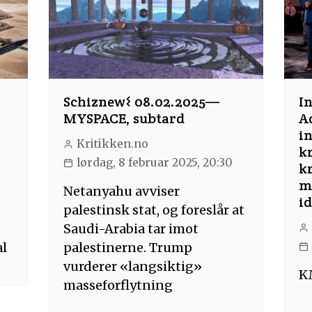
Schiznew𐌔 08.02.2025—
I
MYSPACE, subtard
A
in
Kritikken.no
kr
lørdag, 8 februar 2025, 20:30
k
m
Netanyahu avviser
id
palestinsk stat, og foreslår at
Saudi-Arabia tar imot
al
palestinerne. Trump
vurderer «langsiktig»
K
masseforflytning