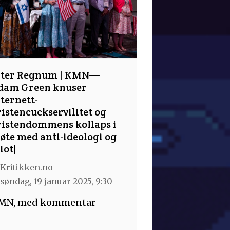
nter Regnum | KMN—
dam Green knuser
ternett-
istencuckservilitet og
ristendommens kollaps i
øte med anti-ideologi og
iot|
Kritikken.no
søndag, 19 januar 2025, 9:30
MN, med kommentar