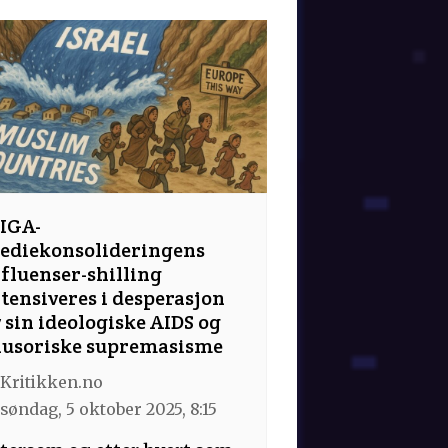
IGA-
ediekonsolideringens
fluenser-shilling
tensiveres i desperasjon
 sin ideologiske AIDS og
llusoriske supremasisme
Kritikken.no
søndag, 5 oktober 2025, 8:15