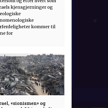
tersom og etter hvert som
raels kjensgjerninger og
eologiske
enomenologiske
rferdeligheter kommer til
ne for
rael, «sionismen» og