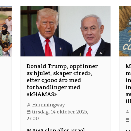
Donald Trump, oppfinner
M
av hjulet, skaper «fred»,
m
etter «3000 år» med
in
forhandlinger med
in
«kHAMAS»
av
i
Hummingway
5
tirsdag, 14 oktober 2025,
23:00
MAGA slop eller Israel-