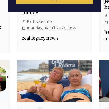
New𐌔flash—ikke for
j
retards, plebs eller annet av
br
idioter
Kritikken.no
g
mandag, 14 juli 2025, 19:35
he
real legacy new s
id