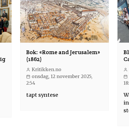
Bok: «Rome and Jerusalem»
Bl
ig
(1862)
C
Kritikken.no
onsdag, 12 november 2025,
2:54
18
tapt syntese
Wa
in
st