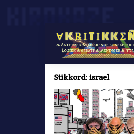
Skip
to
content
Stikkord:
israel