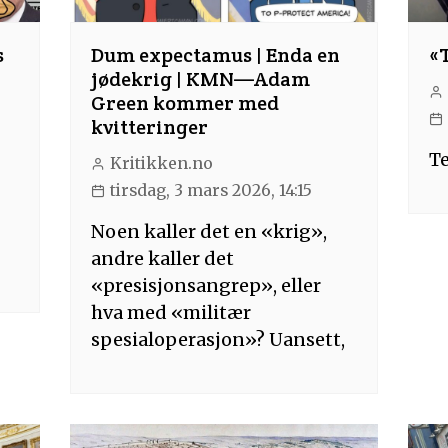
s
Dum expectamus | Enda en
«
jødekrig | KMN—Adam
Green kommer med
kvitteringer
Te
Kritikken.no
tirsdag, 3 mars 2026, 14:15
Noen kaller det en «krig»,
andre kaller det
«presisjonsangrep», eller
hva med «militær
spesialoperasjon»? Uansett,