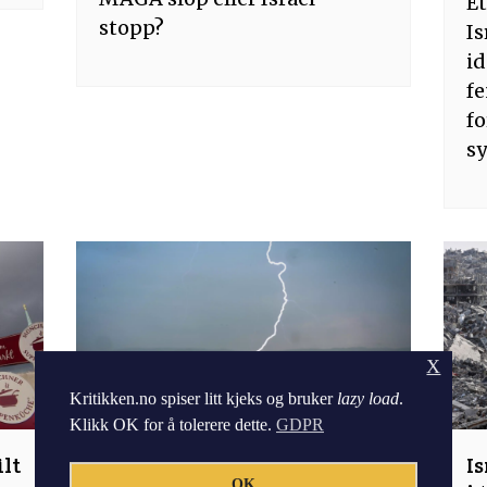
Et
stopp?
Is
id
f
fo
sy
X
Kritikken.no spiser litt kjeks og bruker
lazy load
.
Klikk OK for å tolerere dette.
GDPR
lt
Sommer-ultra hype
Is
OK