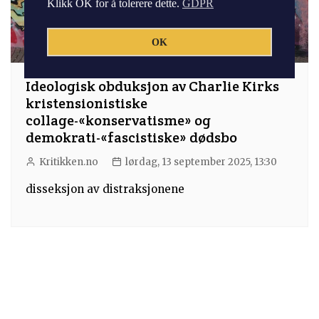
Klikk OK for å tolerere dette.
GDPR
OK
Ideologisk obduksjon av Charlie Kirks
kristensionistiske
collage-«konservatisme» og
demokrati-«fascistiske» dødsbo
Kritikken.no
lørdag, 13 september 2025, 13:30
disseksjon av distraksjonene