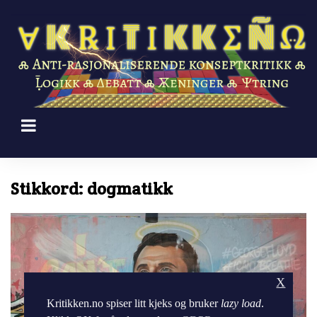
Skip
to
content
Stikkord:
dogmatikk
X
Kritikken.no spiser litt kjeks og bruker
lazy load
.